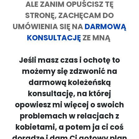
ALE ZANIM OPUŚCISZ TĘ
STRONĘ, ZACHĘCAM DO
UMÓWIENIA SIĘ NA
DARMOWĄ
KONSULTACJĘ
ZE MNĄ
Jeśli masz czas i ochotę to
możemy się zdzwonić na
darmową koleżeńską
konsultację, na której
opowiesz mi więcej o swoich
problemach w relacjach z
kobietami, a potem ja ci coś
doradzę i dam Ci gotowy plan