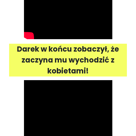
Darek w końcu zobaczył, że
zaczyna mu wychodzić z
kobietami!