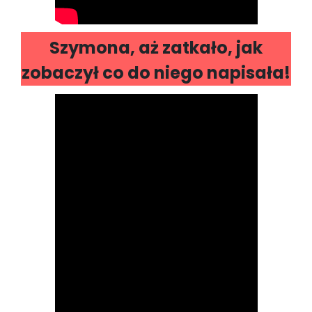
Szymona, aż zatkało, jak
zobaczył co do niego napisała!