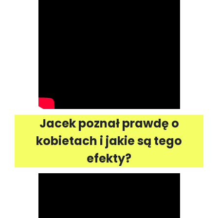
Jacek poznał prawdę o
kobietach i jakie są tego
efekty?