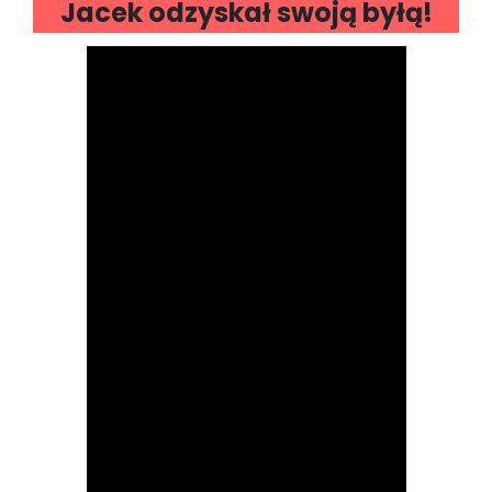
Jacek odzyskał swoją byłą!