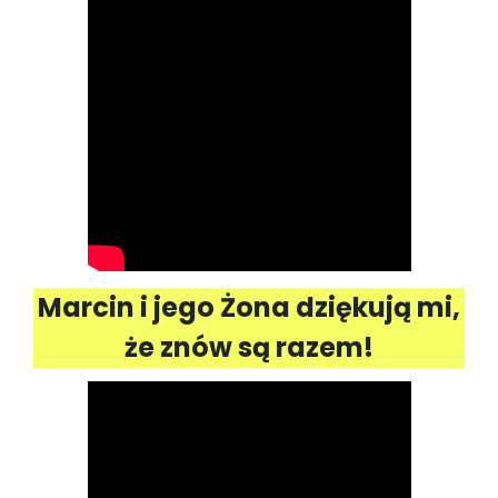
Marcin i jego Żona dziękują mi,
że znów są razem!