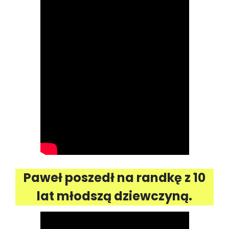
Paweł poszedł na randkę z 10
lat młodszą dziewczyną.