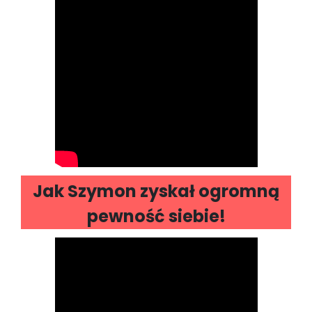
Jak Szymon zyskał ogromną
pewność siebie!