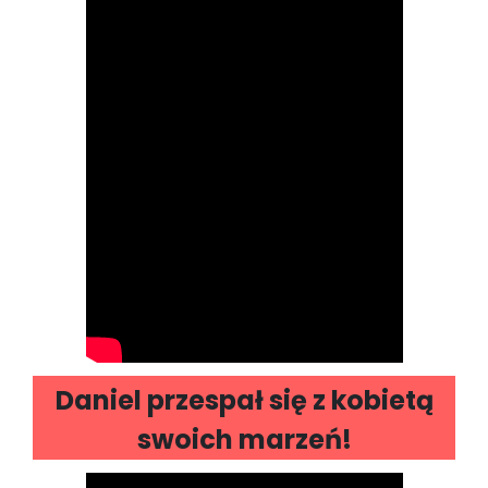
Daniel przespał się z kobietą
swoich marzeń!