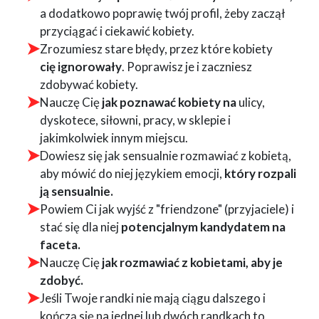
a dodatkowo poprawię twój profil, żeby zaczął
przyciągać i ciekawić kobiety.
Zrozumiesz stare błędy, przez które kobiety
cię
ignorowały
. Poprawisz je i zaczniesz
zdobywać kobiety.
Nauczę Cię
jak poznawać kobiety na
ulicy,
dyskotece, siłowni, pracy, w sklepie i
jakimkolwiek innym miejscu.
Dowiesz się jak sensualnie rozmawiać z kobietą,
aby mówić do niej językiem emocji,
który rozpali
ją sensualnie.
Powiem Ci jak wyjść z "friendzone" (przyjaciele) i
stać się dla niej
potencjalnym kandydatem na
faceta.
Nauczę Cię
jak rozmawiać z kobietami, aby je
zdobyć.
Jeśli Twoje randki nie mają ciągu dalszego i
kończą się na jednej lub dwóch randkach to