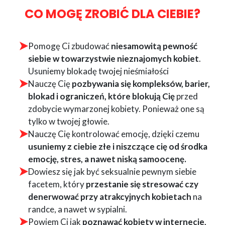
CO MOGĘ ZROBIĆ DLA CIEBIE?
Pomogę Ci zbudować
niesamowitą pewność
siebie w towarzystwie nieznajomych kobiet
.
Usuniemy blokadę twojej nieśmiałości
Nauczę Cię
pozbywania się kompleksów, barier,
blokad i ograniczeń, które blokują Cię
przed
zdobycie wymarzonej kobiety. Ponieważ one są
tylko w twojej głowie.
Nauczę Cię kontrolować emocję, dzięki czemu
usuniemy z ciebie złe i niszczące cię od środka
emocję, stres, a nawet niską samoocenę.
Dowiesz się jak być seksualnie pewnym siebie
facetem, który
przestanie się stresować czy
denerwować przy atrakcyjnych kobietach
na
randce, a nawet w sypialni.
Powiem Ci jak
poznawać kobiety w internecie,