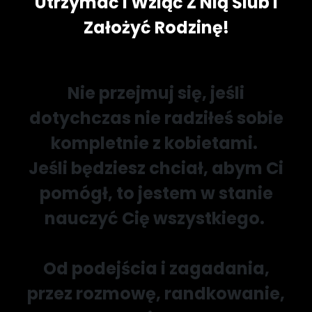
Utrzymać i Wziąć Z Nią Ślub i
Założyć Rodzinę!
Nie przejmuj się, jeśli
dotychczas nie radziłeś sobie
kompletnie z kobietami.
Jeśli będziesz chciał, abym Ci
pomógł, to jestem w stanie
nauczyć Cię wszystkiego.
Od podejścia i zagadania,
przez rozmowę, randkowanie,