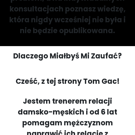
konsultacjach poznasz wiedzę,
która nigdy wcześniej nie była i
nie będzie opublikowana.
Dlaczego Miałbyś Mi Zaufać?
Cześć, z tej strony Tom Gac!
Jestem trenerem relacji
damsko-męskich i od 6 lat
pomagam mężczyznom
naprawić ich relacje z