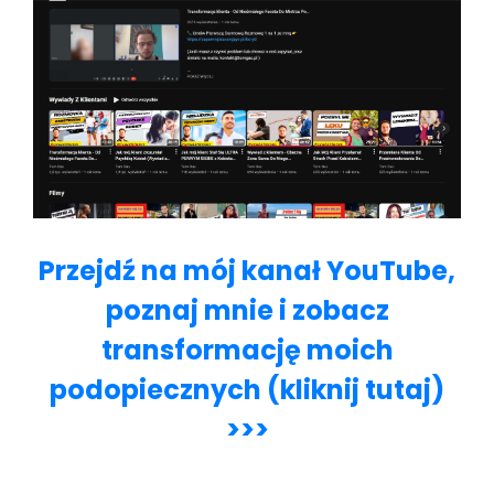
Przejdź na mój kanał YouTube,
poznaj mnie i zobacz
transformację moich
podopiecznych (kliknij tutaj)
>>>