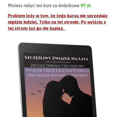
Możesz nabyć ten kurs za dodatkowe
97 zł.
Problem leży w tym, że tego kursu nie sprzedaję
nigdzie indziej. Tylko na tej stronie. Po wyjściu z
tej strony już go nie kupisz.