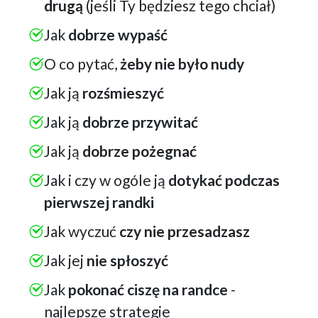
drugą
(jeśli Ty będziesz tego chciał)
Jak
dobrze wypaść
O co pytać,
żeby nie było nudy
Jak ją
rozśmieszyć
Jak ją
dobrze przywitać
Jak ją
dobrze pożegnać
Jak i czy w ogóle ją
dotykać podczas
pierwszej randki
Jak wyczuć
czy nie przesadzasz
Jak jej
nie spłoszyć
Jak
pokonać ciszę na randce
-
najlepsze strategie