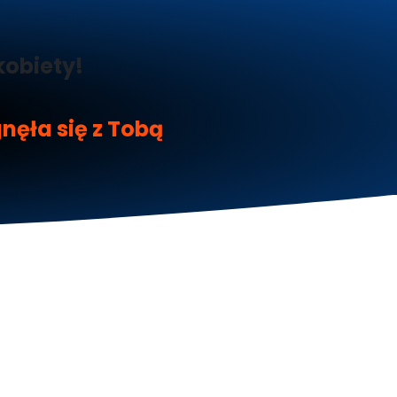
kobiety!
nęła się z Tobą