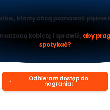
etów, którzy chcą poznawać piękne 
marzoną kobietę i sprawić,
aby prag
spotykać?
Odbieram dostęp do
nagrania!