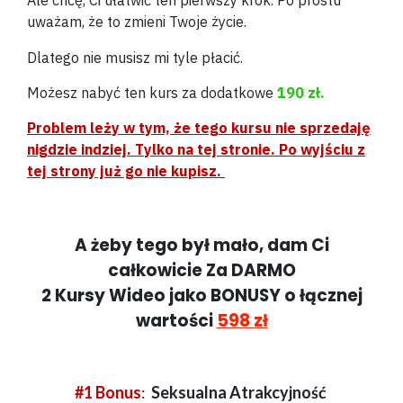
Ale chcę, Ci ułatwić ten pierwszy krok. Po prostu
uważam, że to zmieni Twoje życie.
Dlatego nie musisz mi tyle płacić.
Możesz nabyć ten kurs za dodatkowe
190 zł.
Problem leży w tym, że tego kursu nie sprzedaję
nigdzie indziej. Tylko na tej stronie. Po wyjściu z
tej strony już go nie kupisz.
A żeby tego był mało, dam Ci
całkowicie Za DARMO
2 Kursy Wideo jako BONUSY o łącznej
wartości
598 zł
#1 Bonus
:
Seksualna Atrakcyjność