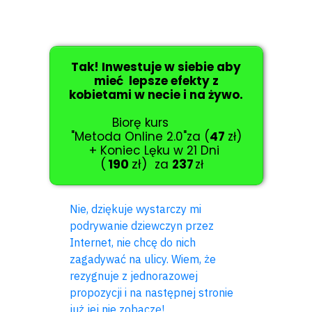
Tak! Inwestuje w siebie aby
mieć lepsze efekty z
kobietami w necie i na żywo.
Biorę kurs
"Metoda Online 2.0"za (
47
zł)
+ Koniec Lęku w 21 Dni
(
190
zł)
za
237
zł
Nie, dziękuje wystarczy mi
podrywanie dziewczyn przez
Internet, nie chcę do nich
zagadywać na ulicy. Wiem, że
rezygnuje z jednorazowej
propozycji i na następnej stronie
już jej nie zobaczę!