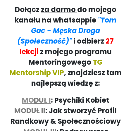
Dołącz
za darmo
do mojego
kanału na whatsappie
"Tom
Gac - Męska Droga
(Społeczność)"
i odbierz
27
lekcji
z mojego programu
Mentoringowego
TG
Mentorship VIP
, znajdziesz tam
najlepszą wiedzę z:
MO
DU
Ł I
: Psychiki Kobiet
MODUŁ II
: Jak stworzyć Profil
Randkowy & Społecznościowy