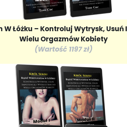
m W Łóżku – Kontroluj Wytrysk, Usuń 
Wielu Orgazmów Kobiety
(Wartość 1197 zł)