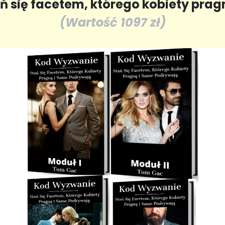
 się facetem, którego kobiety pra
(Wartość 1097 zł)