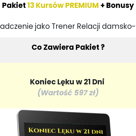
Pakiet
13 Kursów PREMIUM
+ Bonusy
iadczenie jako Trener Relacji damsk
Co Zawiera Pakiet ?
Koniec Lęku w 21 Dni
(Wartość 597 zł)