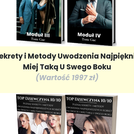
krety i Metody Uwodzenia Najpiękni
Miej Taką U Swego Boku
(Wartość 1997 zł)