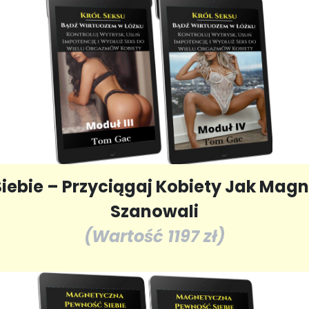
bie – Przyciągaj Kobiety Jak Magne
Szanowali
(Wartość 1197 zł)