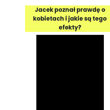
Jacek poznał prawdę o
kobietach i jakie są tego
efekty?