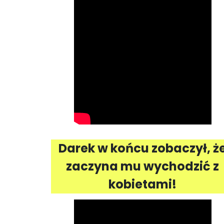
Darek w końcu zobaczył, ż
zaczyna mu wychodzić z
kobietami!