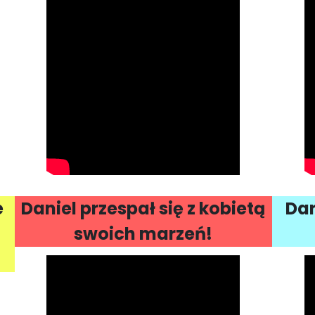
e
Daniel przespał się z kobietą
Dar
swoich marzeń!