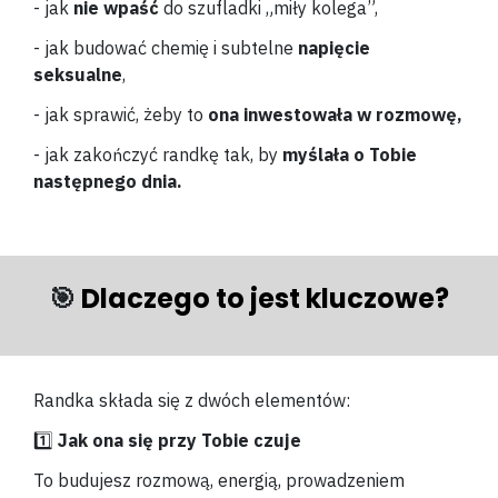
- jak
nie wpaść
do szufladki „miły kolega”,
- jak budować chemię i subtelne
napięcie
seksualne
,
- jak sprawić, żeby to
ona inwestowała w rozmowę,
- jak zakończyć randkę tak, by
myślała o Tobie
następnego dnia.
🎯
Dlaczego to jest kluczowe?
Randka składa się z dwóch elementów:
1️⃣
Jak ona się przy Tobie czuje
To budujesz rozmową, energią, prowadzeniem