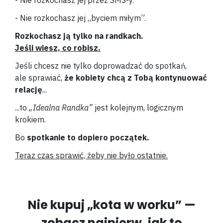
- Nie rozkochasz jej przez SMS-y.
- Nie rozkochasz jej „byciem miłym”.
Rozkochasz ją tylko na randkach.
Jeśli wiesz, co robisz.
Jeśli chcesz nie tylko doprowadzać do spotkań,
ale sprawiać,
że kobiety chcą z Tobą kontynuować
relację
...
...to
„Idealna Randka”
jest kolejnym, logicznym
krokiem.
Bo
spotkanie to dopiero początek.
Teraz czas sprawić, żeby nie było ostatnie.
Nie kupuj „kota w worku” —
zobacz najpierw, jak to