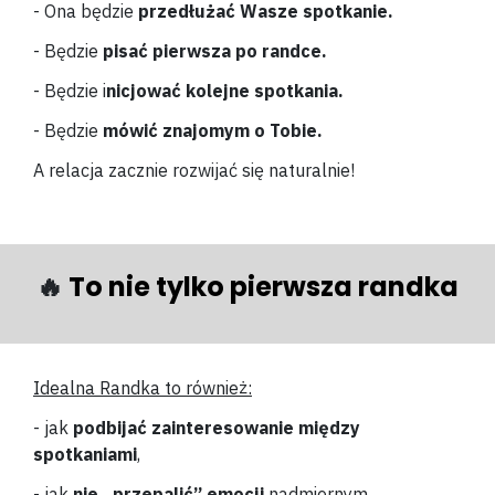
- Ona będzie
przedłużać Wasze spotkanie.
- Będzie
pisać pierwsza po randce.
- Będzie i
nicjować kolejne spotkania.
- Będzie
mówić znajomym o Tobie.
A relacja zacznie rozwijać się naturalnie!
🔥
To nie tylko pierwsza randka
Idealna Randka to również:
- jak
podbijać zainteresowanie między
spotkaniami
,
- jak
nie „przepalić” emocji
nadmiernym