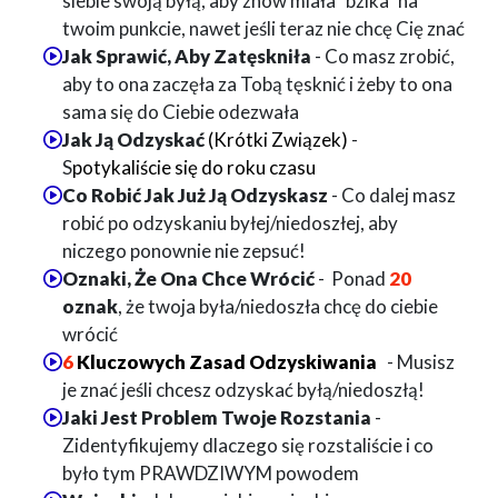
siebie swoją byłą, aby znów miała "bzika" na
twoim punkcie, nawet jeśli teraz nie chcę Cię znać
Jak Sprawić, Aby Zatęskniła
- Co masz zrobić,
aby to ona zaczęła za Tobą tęsknić i żeby to ona
sama się do Ciebie odezwała
Jak Ją Odzyskać
(Krótki Związek)
-
S
potykaliście się do roku czasu
Co Robić Jak Już Ją Odzyskasz
- Co dalej masz
robić po odzyskaniu byłej/niedoszłej, aby
niczego ponownie nie zepsuć!
Oznaki, Że Ona Chce Wrócić
- Ponad
20
oznak
, że twoja była/niedoszła chcę do ciebie
wrócić
6
Kluczowych Zasad Odzyskiwania
- Musisz
je znać jeśli chcesz odzyskać byłą
/niedoszłą
!
Jaki Jest Problem Twoje Rozstania
-
Zidentyfikujemy dlaczego się rozstaliście i co
było tym PRAWDZIWYM powodem