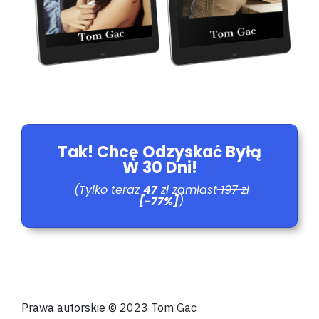
Tak! Chcę Odzyskać Byłą
W 30 Dni!
(Tylko teraz
47
zł zamiast
197 zł
[-77%]
)
Prawa autorskie © 2023 Tom Gac