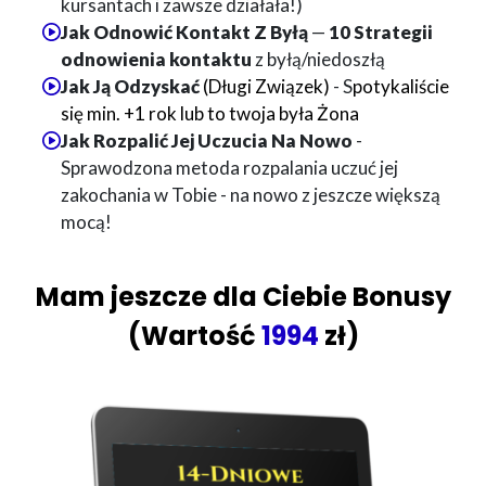
kursantach i zawsze działała!)
Jak Odnowić Kontakt Z Byłą
—
10 Strategii
odnowienia kontaktu
z byłą/niedoszłą
Jak Ją Odzyskać
(Długi Związek)
-
S
potykaliście
się min. +1 rok lub to twoja była Żona
Jak Rozpalić Jej Uczucia Na Nowo
-
Sprawodzona metoda rozpalania uczuć jej
zakochania w Tobie - na nowo z jeszcze większą
mocą!
Mam jeszcze dla Ciebie
Bonusy
(Wartość
1994
zł)