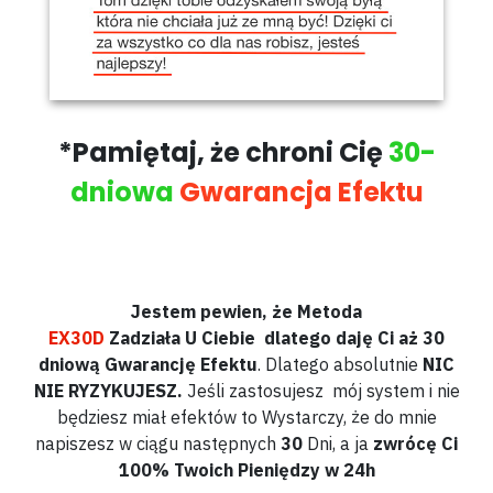
*Pamiętaj, że chroni Cię
30-
dniowa
Gwarancja Efektu
Jestem pewien, że Metoda
EX30D
Zadziała
U
Ciebie dlatego daję Ci aż
30
dniową Gwarancję Efektu
. Dlatego absolutnie
NIC
NIE RYZYKUJESZ.
Jeśli zastosujesz mój system i nie
będziesz miał efektów to Wystarczy, że do mnie
napiszesz w ciągu następnych
30
Dni, a ja
zwrócę Ci
100% Twoich Pieniędzy w 24h