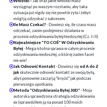
Wnioski -
Jak oraz jakie wnioski masz
wyciągnąć po waszym rozstaniu, aby taka
sytuacja już nigdy się nie powtórzyła i żebyś
mógł ją odzyskać z sukcesem
Ile Masz Czekać?
- Dowiesz się, ile czasu masz
odczekać, zanim podejmiesz działania w
procesie odzyskiwania byłej
/niedoszłej
(Cz. I i II)
Najważniejsze "TO COŚ" W Odzyskiwaniu
Byłej
- Mega istotna sprawa w całym procesie
odzyskiwania niedoszłej, o której żaden facet
nie wie!
Jak Odnowić Kontakt
- Dowiesz się
od A do Z
jak
skutecznie odnowić kontakt ze swoją byłą
,
abyś ponownie zaczął ją "kręcić" jak podczas
pierwszego spotkania
Metoda "Odzyskiwania Byłej 30D"
- Moja
autorska sprawdzona strategia odzyskiwania
ex
(sprawdziłem ją na ponad 100 moich