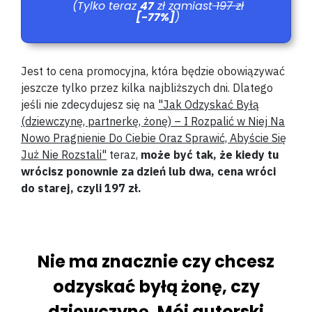
(Tylko teraz
47
zł zamiast
197 zł
[-77%]
)
Jest to cena promocyjna, która będzie obowiązywać
jeszcze tylko przez kilka najbliższych dni. Dlatego
jeśli nie zdecydujesz się na
"Jak Odzyskać Byłą
(dziewczynę, partnerkę, żonę) – I Rozpalić w Niej Na
Nowo Pragnienie Do Ciebie Oraz Sprawić, Abyście Się
Już Nie Rozstali"
teraz,
może być tak, że kiedy tu
wrócisz ponownie za dzień lub dwa, cena wróci
do starej, czyli 197 zł.
Nie ma znacznie czy chcesz
odzyskać byłą żonę, czy
dziewczynę. Mój autorski