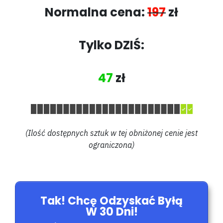
Normalna cena:
197
zł
Tylko DZIŚ:
47
zł
(Ilość dostępnych sztuk w tej obniżonej cenie jest
ograniczona)
Tak! Chcę Odzyskać Byłą
W 30 Dni!