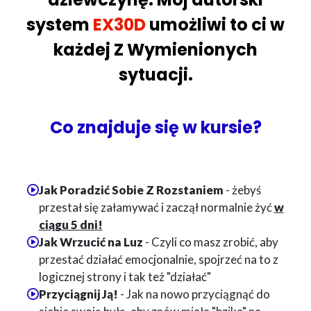
system
EX30D
umożliwi to ci w
każdej Z Wymienionych
sytuacji.
Co znajduje się w kursie?
Jak Poradzić Sobie Z Rozstaniem
- żebyś
przestał się załamywać i zaczął normalnie żyć
w
ciągu 5 dni!
Jak Wrzucić na Luz
- Czyli co masz zrobić, aby
przestać działać emocjonalnie, spojrzeć na to z
logicznej strony i tak też "działać"
Przyciągnij Ją!
- Jak na nowo przyciągnąć do