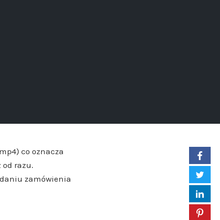
/mp4) co oznacza
 od razu.
ładaniu zamówienia