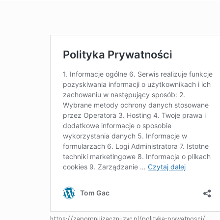
https://zapomnijizacznijzyc.pl/polityka-prywatnosci/