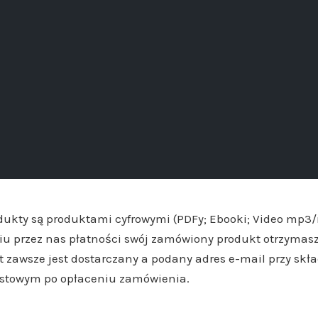
dukty są produktami cyfrowymi (PDFy; Ebooki; Video mp3
iu przez nas płatności swój zamówiony produkt otrzymasz
zawsze jest dostarczany a podany adres e-mail przy sk
astowym po opłaceniu zamówienia.