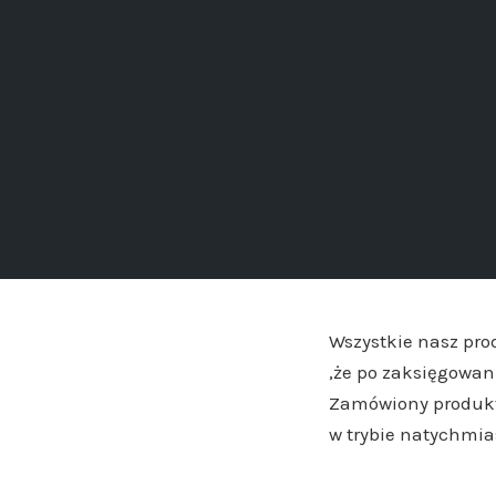
Wszystkie nasz pro
,że po zaksięgowan
Zamówiony produkt 
w trybie natychmi