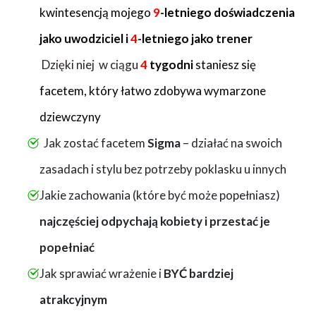
kwintesencją mojego
9
-letniego doświadczenia
jako uwodziciel i
4
-letniego jako trener
Dzięki niej w ci
ągu
4
tygodni
staniesz się
facetem, który łatwo zdobywa wymarzone
dziewczyny
Jak zostać facetem
Sigma
– działać na swoich
zasadach i stylu bez potrzeby poklasku u innych
Jakie zachowania (które być może popełniasz)
najczęściej odpychają kobiety i przestać je
popełniać
Jak sprawiać wrażenie i
BYĆ bardziej
atrakcyjnym