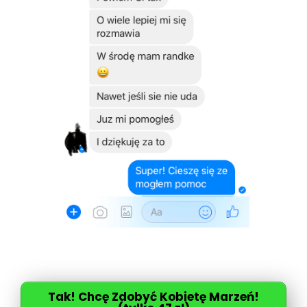
Tak! Chcę Zdobyć Kobietę Marzeń!