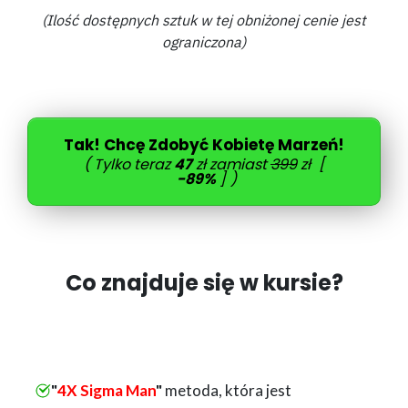
(Ilość dostępnych sztuk w tej obniżonej cenie jest
ograniczona)
Tak! Chcę Zdobyć Kobietę Marzeń!
( Tylko teraz
47
zł zamiast
399
zł
[
-89%
]
)
Co znajduje się w kursie?
"
4X Sigma Man
"
metoda, która jest