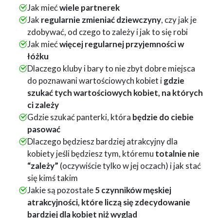
Jak mieć
wiele partnerek
Jak
regularnie zmieniać dziewczyny
, czy jak je
zdobywać, od czego to zależy i jak to się robi
Jak mieć
więcej regularnej
przyjemności w
łóżku
Dlaczego kluby i bary to nie zbyt dobre miejsca
do poznawani wartościowych kobiet i
gdzie
szukać tych wartościowych kobiet, na których
ci zależy
Gdzie szukać panterki, która
będzie do ciebie
pasować
Dlaczego będziesz bardziej atrakcyjny dla
kobiety jeśli będziesz tym, któremu
totalnie nie
“zależy”
(oczywiście tylko w jej oczach) i jak stać
się kimś takim
Jakie są pozostałe
5 czynników męskiej
atrakcyjności, które liczą się zdecydowanie
bardziej dla kobiet niż wygląd