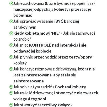
Jakie zachowania (które być może popełniasz)
najczęściej odpychają kobiety i przestać je
popełniać
Jak sprawiać wrażenie i
BYĆ bardziej
atrakcyjnym
Kiedy kobieta mówi "NIE"
- Jak się zachować i
co zrobić?
Jak mieć
KONTROLĘ nad interakcją i nie
oddawać jej kobiecie
Jak płynnie
przechodzić przez testy/opory
kobiety
Jak kończyć rozmowę z dziewczyną,
która nie
jest zainteresowana, aby stała się
zainteresowana
Jak sobie z tym radzić z
Fochami kobiety
Jak uwieść dziewczynę i
stworzyć z nią związek
w ciągu 4 tygodni
Jak stworzyć
szczęśliwy związek