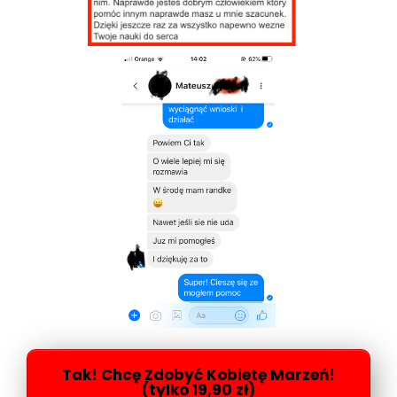
Tak! Chcę Zdobyć Kobietę Marzeń!
(tylko 19,90 zł)