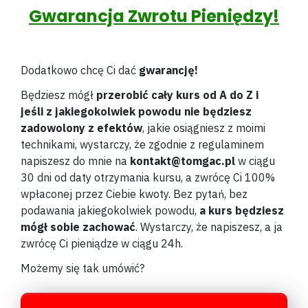
Gwarancja Zwrotu Pieniędzy!
Dodatkowo chcę Ci dać
gwarancję!
Będziesz mógł
przerobić cały kurs od A do Z i
jeśli
z jakiegokolwiek powodu nie będziesz
zadowolony z efektów
, jakie osiągniesz z moimi
technikami, wystarczy, że zgodnie z regulaminem
napiszesz do mnie na
kontakt@tomgac.pl
w ciągu
30 dni od daty otrzymania kursu, a zwrócę Ci 100%
wpłaconej przez Ciebie kwoty. Bez pytań, bez
podawania jakiegokolwiek powodu,
a kurs będziesz
mógł sobie zachować
. Wystarczy, że napiszesz, a ja
zwrócę Ci pieniądze w ciągu 24h.
Możemy się tak umówić?