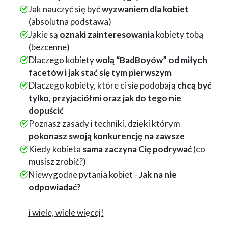
Jak nauczyć się być
wyzwaniem dla kobiet
(absolutna podstawa)
Jakie są
oznaki zainteresowania
kobiety tobą
(bezcenne)
Dlaczego kobiety
wolą “BadBoyów” od miłych
facetów i jak stać się tym pierwszym
Dlaczego kobiety, które ci się podobają
chcą być
tylko, przyjaciółmi oraz jak do tego nie
dopuścić
Poznasz zasady i techniki, dzięki którym
pokonasz swoją konkurencję na zawsze
Kiedy kobieta
sama zaczyna Cię podrywać
(co
musisz zrobić?)
Niewygodne pytania kobiet -
Jak na nie
odpowiadać?
i wiele, wiele więcej!