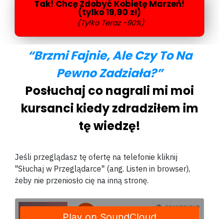
Tak! Chcę Zdobyć Kobietę Marzeń!
(tylko 19,90 zł)
(Tylko Teraz -90%)
“Brzmi Fajnie, Ale Czy To Na
Pewno Zadziała?”
Posłuchaj co nagrali mi moi
kursanci kiedy zdradziłem im
tę wiedzę!
Jeśli przeglądasz tę ofertę na telefonie kliknij
"Słuchaj w Przeglądarce" (ang. Listen in browser),
żeby nie przeniosło cię na inną stronę.