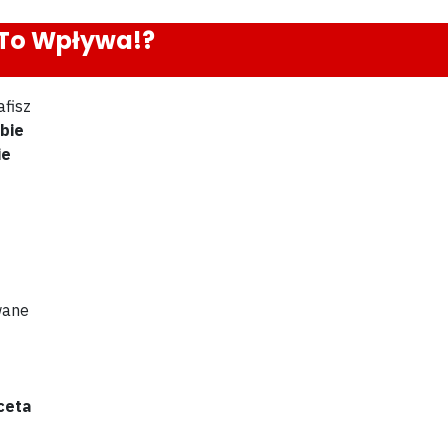
 To Wpływa!?
afisz
ebie
ie
wane
ceta