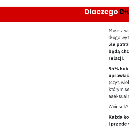
Dlaczego
Dł
Musisz wie
długo wyt
źle patrz
będą chc
relacji.
95% kobi
uprawiać
(czyt. wi
którym se
aseksualn
Wniosek
Każda ko
i przede