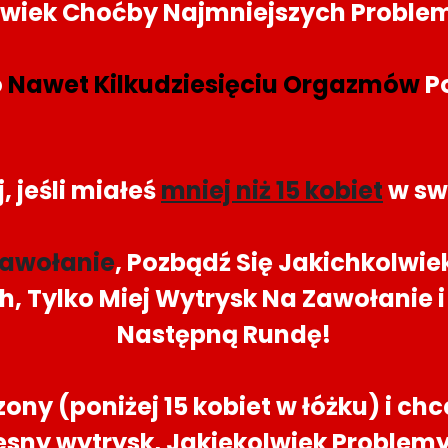
lwiek Choćby Najmniejszych Problemó
o
Nawet Kilkudziesięciu Orgazmów
Po
, jeśli miałeś
mniej niż 15 kobiet
w sw
Zawołanie
, Pozbądź Się Jakichkolwie
h, Tylko Miej Wytrysk Na Zawołanie
Następną Rundę!
ny (poniżej 15 kobiet w łóżku) i chc
esny wytrysk, Jakiekolwiek Problemy 