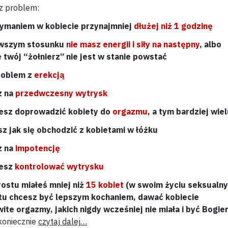
z problem:
zymaniem w kobiecie przynajmniej
dłużej niż 1 godzinę
rwszym stosunku
nie masz energii i siły na następny
, albo
e twój “żołnierz” nie jest w stanie powstać
roblem z
erekcją
z na
przedwczesny wytrysk
iesz doprowadzić kobiety do
orgazmu
, a tym bardziej wie
sz jak się obchodzić z kobietami w łóżku
z na
impotencję
iesz
kontrolować wytrysku
rostu miałeś mniej niż
15 kobiet
(w swoim życiu seksualn
tu chcesz być lepszym kochaniem, dawać kobiecie
ite orgazmy, jakich nigdy wcześniej nie miała i być Bogi
koniecznie
czytaj dalej…