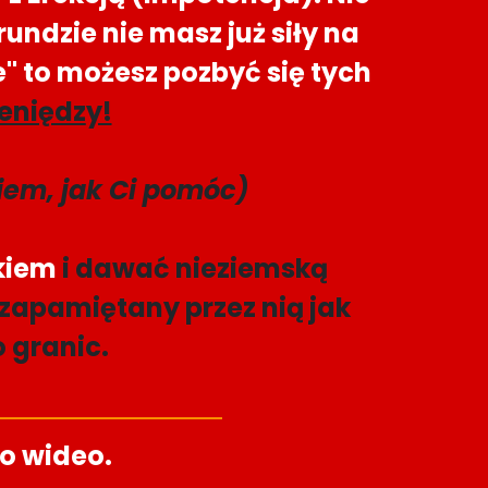
undzie nie masz już siły na
e" to możesz pozbyć się tych
ieniędz
y!
em, jak Ci pomóc)
kiem
i dawać nieziemską
 zapamiętany przez nią jak
o granic.
o wideo.