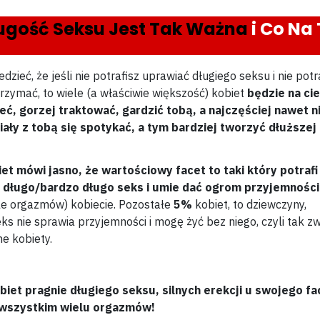
ugość Seksu Jest Tak Ważna
i Co Na
dzieć, że jeśli nie potrafisz uprawiać długiego seksu i nie potr
rzymać, to wiele (a właściwie większość) kobiet
będzie na ci
eć, gorzej traktować, gardzić tobą, a najczęściej nawet n
iały z tobą się spotykać, a tym bardziej tworzyć dłuższej
et mówi jasno, że wartościowy facet to taki który potrafi
 długo/bardzo długo seks i umie dać ogrom przyjemności
ele orgazmów) kobiecie. Pozostałe
5%
kobiet, to dziewczyny,
ks nie sprawia przyjemności i mogę żyć bez niego, czyli tak z
e kobiety.
?
biet pragnie długiego seksu, silnych erekcji u swojego fa
 wszystkim wielu orgazmów!