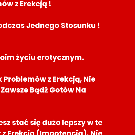
w z Erekcją !
dczas Jednego Stosunku !
oim życiu erotycznym.
k Problemów z Erekcją, Nie
 i Zawsze Bądź Gotów Na
esz stać się dużo lepszy w te
z Erekcją (Impotencja). Nie