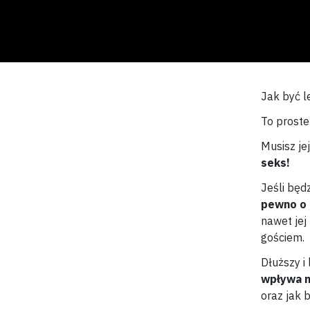
Jak być l
To proste
Musisz je
seks!
Jeśli będ
pewno o t
nawet jej
gościem.
Dłuższy i
wpływa n
oraz jak 