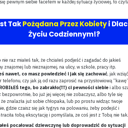
ć się pewnym siebie facetem w każdej sytuacji życiowej, to czyt
st Tak
Pożądana Przez Kobiety
i Dla
Życiu Codziennym!?
nie raz miałeś tak, że chciałeś podjeść i zagadać do jakieś
y znajomej lub nieznajomej, na ulicy, w szkole, pracy itp.
eś nawet, co masz powiedzieć i jak się zachować
, jak wzią
r telefonu, czy jak ją od razu zaprosić na przysłowiową “kawę”
ROBIŁEŚ tego, bo
zabrakło(!!!) ci pewności siebie
i albo s
 bezpowrotnie, bo już jej więcej nie zobaczysz, albo tyle się
, że znalazła już sobie chłopaka, lub po prostu widząc twoje
e, gdzie czaisz się jak tygrys na polowaniu, żeby podejść i
traciła tobą ekscytację i pomyślała, ze coś jest z Tobą nie tak
iałeś pocałować dziewczynę lub doprowadzić do sytuacji