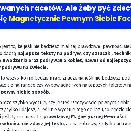
wanych Facetów, Ale Żeby Być Zde
Się
Magnetycznie Pewnym Siebie Fa
jest to, że jeśli nie będziesz miał tej prawdziwej pewności sieb
nie dadzą
najlepsze teksty na podryw, czy sztuczki, techniki
 uwodzenia oraz podrywania kobiet, nawet od najlepszy
 podrywu na świecie.
to wszystko nie będzie miało znaczenia jeśli nie będziesz potr
ć się na randce czy wypowiadać tych najlepszych tekstów n
w
pewny siebie sposób.
ardzo szybko wyczuje, czy jesteś rzeczywiście pewnym siebie
zy tylko udajesz, a jeśli nie wyczuje tego od razu, to będzie ci
 jeśli ty nie masz tej
prawdziwej Magnetycznej Pewności
o w końcu nie zdasz jej testu
, a ona zobaczy, że tylko udawał
bą zainteresowanie.