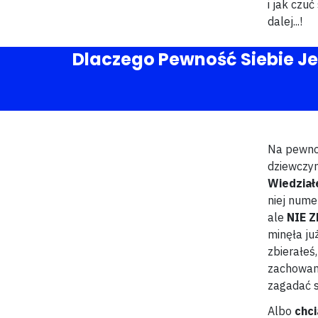
i jak czu
dalej...!
Dlaczego Pewność Siebie Je
Na pewno 
dziewczyn
Wiedział
niej nume
ale
NIE Z
minęła już
zbierałeś
zachowani
zagadać s
Albo
chc