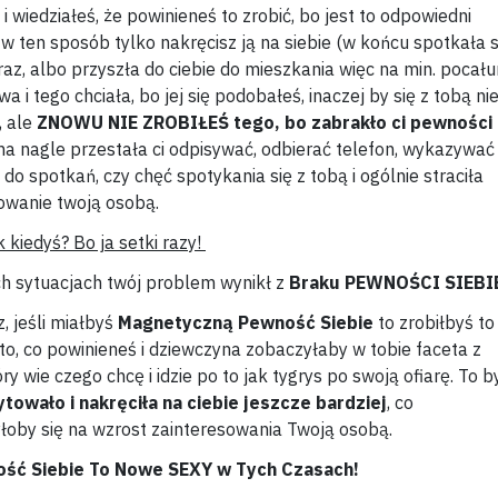
i wiedziałeś, że powinieneś to zrobić, bo jest to odpowiedni
w ten sposób tylko nakręcisz ją na siebie (w końcu spotkała s
raz, albo przyszła do ciebie do mieszkania więc na min. pocał
a i tego chciała, bo jej się podobałeś, inaczej by się z tobą ni
, ale
ZNOWU NIE ZROBIŁEŚ tego, bo zabrakło ci pewności
na nagle przestała ci odpisywać, odbierać telefon, wykazywać
 do spotkań, czy chęć spotykania się z tobą i ogólnie straciła
owanie twoją osobą.
k kiedyś? Bo ja setki razy!
h sytuacjach twój problem wynikł z
Braku PEWNOŚCI SIEBI
, jeśli miałbyś
Magnetyczną Pewność Siebie
to zrobiłbyś to
i to, co powinieneś i dziewczyna zobaczyłaby w tobie faceta z
óry wie czego chcę i idzie po to jak tygrys po swoją ofiarę. To b
towało i nakręciła na ciebie jeszcze bardziej
, co
łoby się na wzrost zainteresowania Twoją osobą.
ść Siebie To Nowe SEXY w Tych Czasach!