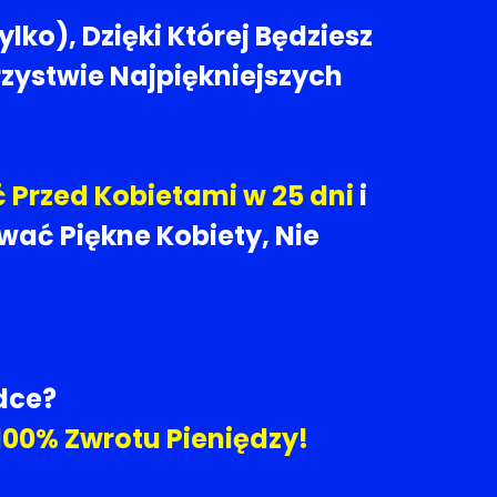
tylko), Dzięki Której Będziesz
zystwie Najpiękniejszych
 Przed Kobietami w 25 dni
i
ać Piękne Kobiety, Nie
dce?
100% Zwrotu P
ienięd
z
y!