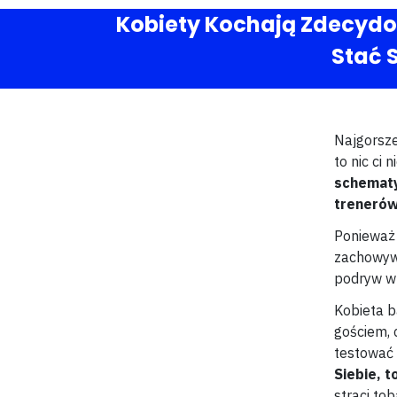
Kobiety Kochają Zdecydo
Stać 
Najgorsze 
to nic ci 
schematy
trenerów
Ponieważ 
zachowywa
podryw 
Kobieta b
gościem, c
testować i
Siebie, t
straci to