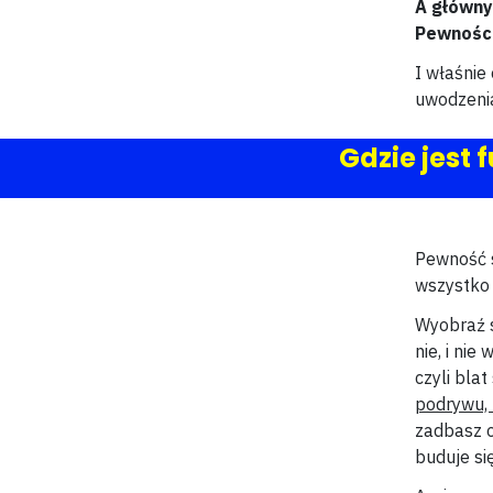
A główny
Pewności
I właśnie
uwodzenia
Gdzie jest
Pewność s
wszystko 
Wyobraź 
nie, i ni
czyli bla
podrywu, t
zadbasz o
buduje si