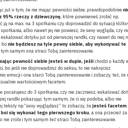
c już o tym, że nie mając pewności siebie, prawdopodobnie
ni
 95% rzeczy z dziewczynę
, które powinieneś zrobić np.
 ją na max. na 3 spotkaniu czy doprowadzić do sytuacji łóżk
 spotkania, albo nawet jej nie powiesz, że sexy wygląda, czy ni
 eskalować dotyku już od pierwszej randki, czy nawet do niej n
, bo
nie będziesz na tyle pewny siebie, aby wykonywać te
a tym samym ona straci Tobą zainteresowanie.
mając pewność siebie jesteś w dupie, jeśli
chodzi o każdy 
i, bo jeśli nie doprowadzisz do seksu, to nie nakręcisz
io emocji i ona starci Tobą zainteresowanie i zobaczy, też, że 
ksualnie wartościowym facetem.
 nie pocałujesz do 3 spotkania, czy nie zaczniesz, eskalować do
zej randki pokazując tym samym, że ci się podoba, albo nie
ej teksty np.“sexy wyglądasz” to zobaczy, że
jesteś facetem
ry boi się wykonać tego pierwszego kroku
, a ona przecież za
go nie zrobi i tym samym też straci Tobą zainteresowanie.