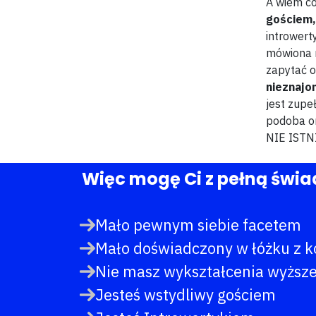
A wiem c
gościem,
introwert
mówiona n
zapytać o
nieznajo
jest zupe
podoba o
NIE ISTN
Więc mogę Ci z pełną świad
Mało pewnym siebie facetem
Mało doświadczony w łóżku z k
Nie masz wykształcenia wyższ
Jesteś wstydliwy gościem