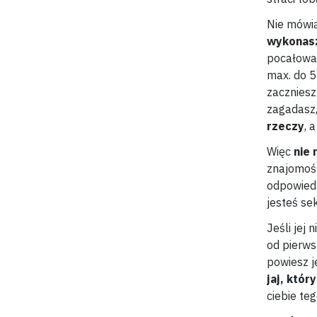
Nie mówią
wykonasz
pocałować
max. do 5
zaczniesz
zagadasz
rzeczy
, 
Więc
nie 
znajomośc
odpowiedn
jesteś se
Jeśli jej
od pierws
powiesz j
jaj, któ
ciebie te