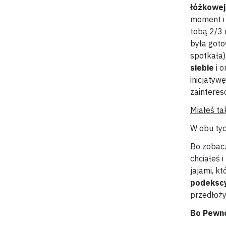
łóżkowej
moment i 
tobą 2/
3 
była gotow
spotkała)
siebie
i o
inicjatywę
zainteres
Miałeś ta
W obu tyc
Bo zobacz
chciałeś 
jajami, kt
podekscy
przedłoży
Bo Pewno