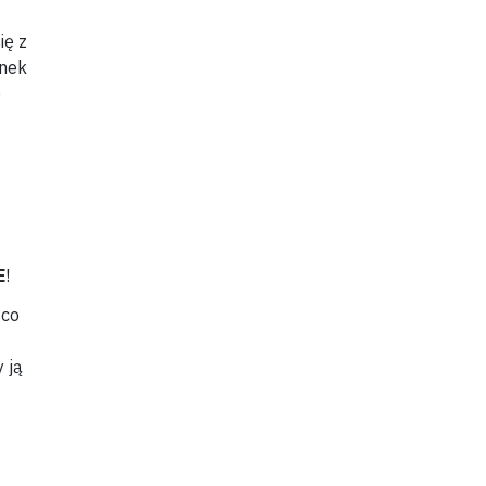
ię z
unek
e
E
!
 co
y ją