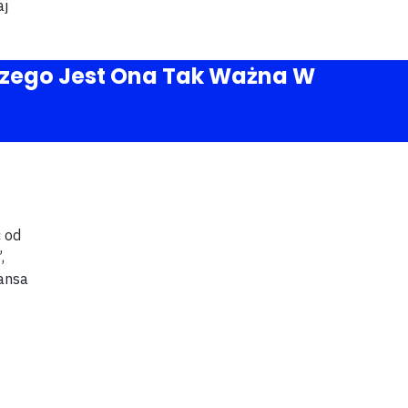
aj
czego Jest Ona Tak Ważna W
ć od
,
zansa
.