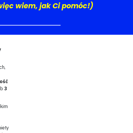
ięc wiem, jak Ci pomóc!)
y
ch,
ość
ub
3
akim
iety