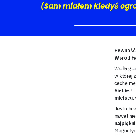
(Sam miałem kiedyś ogro
Pewność 
Wśród F
Według an
w której 
cechę mę
Siebie
. U
miejscu
,
Jeśli chc
nawet nie 
najpiękni
Magnetycz