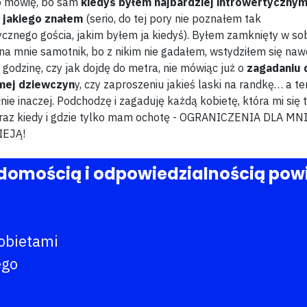
o mówię, bo sam
kiedyś byłem najbardziej introwertyczny
 jakiego znałem
(serio, do tej pory nie poznałem tak
ycznego gościa, jakim byłem ja kiedyś). Byłem zamknięty w sob
a mnie samotnik, bo z nikim nie gadałem, wstydziłem się naw
 godzinę, czy jak dojdę do metra, nie mówiąc już o
zagadaniu 
mej dziewczyn
y, czy zaproszeniu jakieś laski na randkę… a te
łnie inaczej. Podchodzę i zagaduję każdą kobietę, która mi się 
raz kiedy i gdzie tylko mam ochotę - OGRANICZENIA DLA MN
IEJĄ!
omością i odpowiedzialnością powiedz
obietami
ego