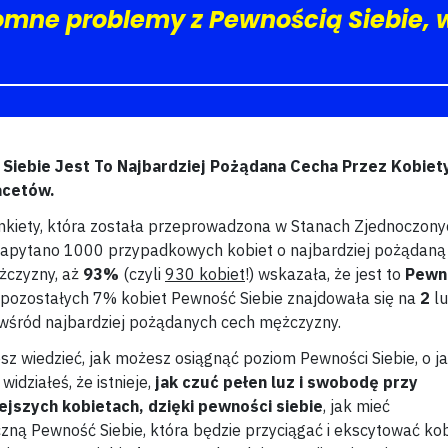
mne problemy z Pewnością Siebie, w
Siebie Jest To Najbardziej Pożądana Cecha Przez Kobiet
acetów.
kiety, która została przeprowadzona w Stanach Zjednoczony
zapytano 1000 przypadkowych kobiet o najbardziej pożądaną
żczyzny, aż
93%
(czyli
930 kobiet
!) wskazała, że jest to
Pewn
 pozostałych 7% kobiet Pewność Siebie znajdowała się na
2
l
 wśród najbardziej pożądanych cech mężczyzny.
esz wiedzieć, jak możesz osiągnąć poziom Pewności Siebie, o j
widziałeś, że istnieje,
jak czuć pełen luz i swobodę przy
ejszych kobietach, dzięki pewności siebie
, jak mieć
ną Pewność Siebie, która będzie przyciągać i ekscytować kob