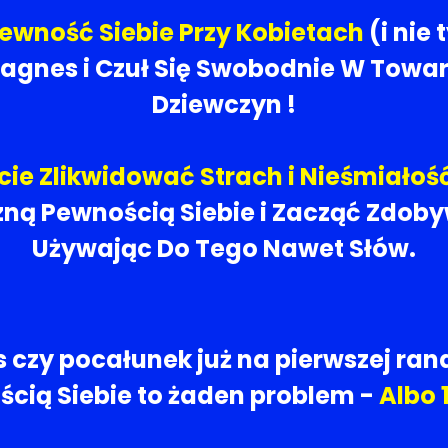
wność Siebie Przy Kobietach
(i nie 
Magnes i Czuł Się Swobodnie W Towar
Dziewczyn !
ie Zlikwidować Strach i Nieśmiałość
ną Pewnością Siebie i Zacząć Zdobyw
Używając Do Tego Nawet Słów.
s czy pocałunek już na pierwszej ran
cią Siebie to żaden problem
-
Albo 