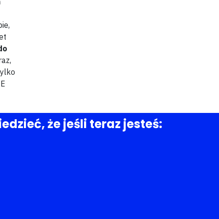
m
ie,
et
do
raz,
tylko
IE
ieć, że jeśli teraz jesteś: