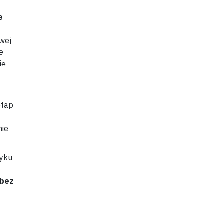
e
owej
e
ie
etap
nie
tyku
 bez