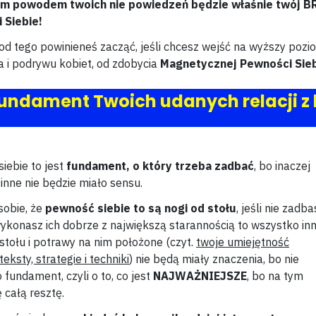
m powodem twoich nie powiedzeń będzie właśnie twój B
 Siebie!
 od tego powinieneś zacząć, jeśli chcesz wejść na wyższy pozi
 i podrywu kobiet, od zdobycia
Magnetycznej Pewności Sieb
 fundament Twoich udanych relacji z 
iebie to jest
fundament, o który trzeba zadbać
, bo inaczej
inne nie będzie miało sensu.
sobie, że
pewność siebie to są nogi od stołu
, jeśli nie zadba
e wykonasz ich dobrze z największą starannością to wszystko inn
t stołu i potrawy na nim położone (czyt.
twoje umiejętność
eksty, strategie i techniki
) nie będą miały znaczenia, bo nie
 fundament, czyli o to, co jest
NAJWAŻNIEJSZE
, bo na tym
ę całą resztę.