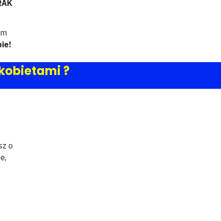
RAK
om
ie!
kobietami ?
sz o
e,