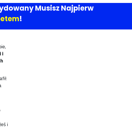
cydowany Musisz Najpierw
cetem
!
ie,
 i
ch
afił
a
ę
eś i