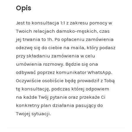
o
Opis
n
s
Jest to konsultacja 1:1 z zakresu pomocy w
u
Twoich relacjach damsko-męskich, czas
l
jej trwania to 1h. Po opłaceniu zamówienia
t
odezwę się do ciebie na maila, który podasz
a
przy składaniu zamówienia w celu
c
umówienia rozmowy. Będzie się ona
j
odbywać poprzez komunikator WhatsApp.
a
Oczywiście osobiście będę prowadził z Tobą
1
tę konsultację, podczas której odpowiem
h
na każde Twój pytanie oraz przekaże Ci
konkretny plan działania pasujący do
Twojej sytuacji.