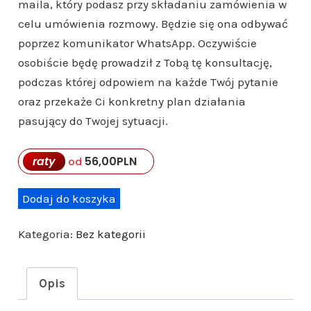
maila, który podasz przy składaniu zamówienia w
celu umówienia rozmowy. Będzie się ona odbywać
poprzez komunikator WhatsApp. Oczywiście
osobiście będę prowadził z Tobą tę konsultację,
podczas której odpowiem na każde Twój pytanie
oraz przekaże Ci konkretny plan działania
pasujący do Twojej sytuacji.
raty
56,00
PLN
od
i
Dodaj do koszyka
l
Kategoria:
Bez kategorii
o
ś
ć
Opis
K