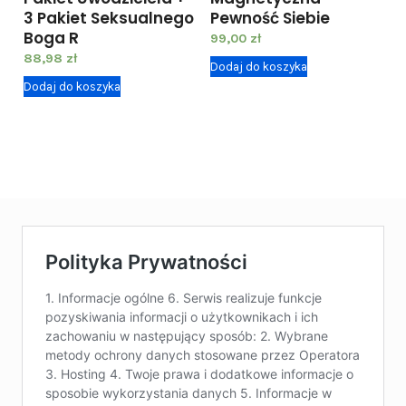
+
3 Pakiet Seksualnego
Pewność Siebie
K
Boga R
99,00
zł
o
88,98
zł
Dodaj do koszyka
n
Dodaj do koszyka
s
u
l
t
a
c
j
a