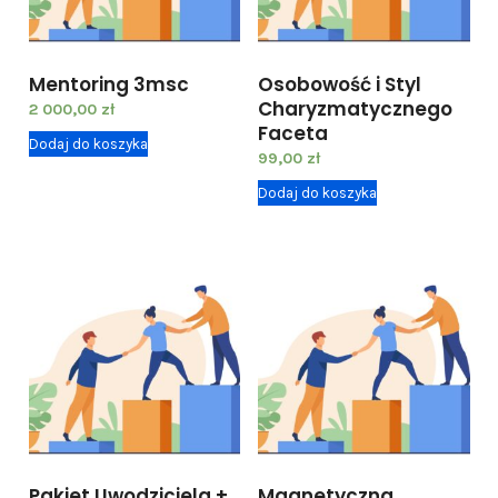
I
n
d
Mentoring 3msc
Osobowość i Styl
y
Charyzmatycznego
2 000,00
zł
w
Faceta
Dodaj do koszyka
i
99,00
zł
d
Dodaj do koszyka
u
a
l
n
y
p
l
a
n
Pakiet Uwodziciela +
Magnetyczna