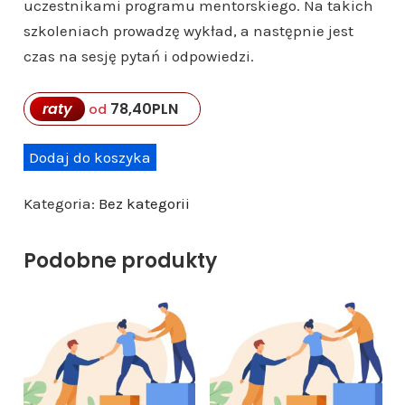
uczestnikami programu mentorskiego. Na takich
szkoleniach prowadzę wykład, a następnie jest
czas na sesję pytań i odpowiedzi.
raty
78,40
PLN
od
i
Dodaj do koszyka
l
Kategoria:
Bez kategorii
o
ś
Podobne produkty
ć
K
u
r
s
+