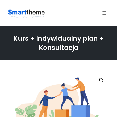
Toggle
naviga
Skip
to
Kurs + Indywidualny plan +
content
Konsultacja