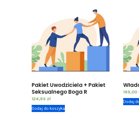
Pakiet Uwodziciela + Pakiet
Władc
Seksualnego Boga R
169,00
124,93
zł
Dodaj d
Dodaj do koszyka