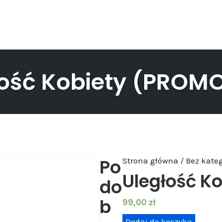
łość Kobiety (PROM
Po
Strona główna
/
Bez kateg
Uległość K
do
b
99,00
zł
i
Dodaj do koszyka