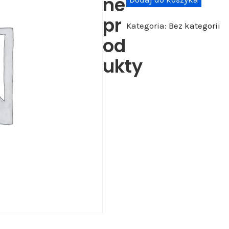
ne
l
pr
Kategoria:
Bez kategorii
o
od
ś
ć
ukty
U
l
e
g
ł
o
ś
ć
K
o
b
i