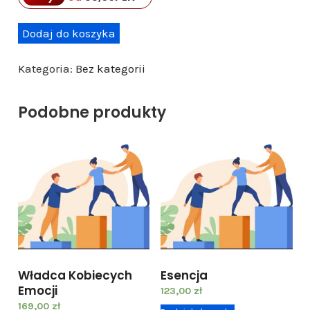
i
Dodaj do koszyka
l
Kategoria:
Bez kategorii
o
ś
Podobne produkty
ć
W
s
z
y
s
t
k
i
Władca Kobiecych
Esencja
e
Emocji
123,00
zł
1
169,00
zł