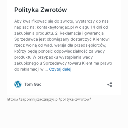
https://zapomnijizacznijzyc.pl/polityka-zwrotow/