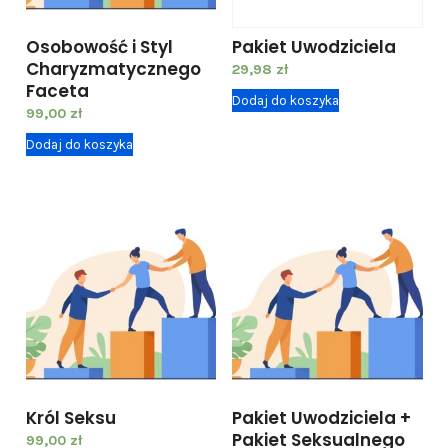
e
l
Osobowość i Styl
Pakiet Uwodziciela
a
Charyzmatycznego
29,98
zł
+
Faceta
Dodaj do koszyka
99,00
zł
3
P
Dodaj do koszyka
a
k
i
e
t
S
e
k
s
Król Seksu
Pakiet Uwodziciela +
u
Pakiet Seksualnego
99,00
zł