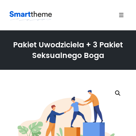
Toggle
naviga
Skip
to
Pakiet Uwodziciela + 3 Pakiet
content
Seksualnego Boga