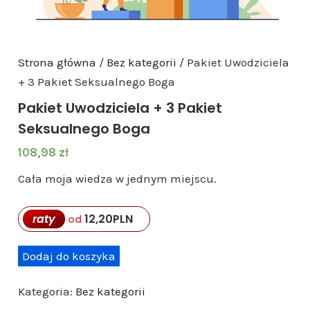
Strona główna
/
Bez kategorii
/ Pakiet Uwodziciela
+ 3 Pakiet Seksualnego Boga
Pakiet Uwodziciela + 3 Pakiet
Seksualnego Boga
108,98
zł
Cała moja wiedza w jednym miejscu.
raty
12,20
PLN
od
i
Dodaj do koszyka
l
Kategoria:
Bez kategorii
o