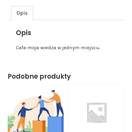
ś
ć
Opis
P
a
Opis
k
i
Cała moja wiedza w jednym miejscu.
e
t
U
Podobne produkty
w
o
d
z
i
c
i