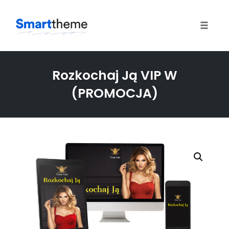
Toggle
naviga
Skip
to
Rozkochaj Ją VIP W
content
(PROMOCJA)