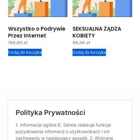
O
M
O
Wszystko o Podrywie
SEKSUALNA ŻĄDZA
C
Przez Internet
KOBIETY
J
199,00
zł
99,00
zł
A
Dodaj do koszyka
Dodaj do koszyka
)