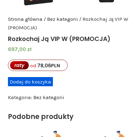
Strona główna
/
Bez kategorii
/ Rozkochaj Ją VIP W
(PROMOCJA)
Rozkochaj Ją VIP W (PROMOCJA)
697,00
zł
raty
78,06
PLN
od
i
Dodaj do koszyka
l
Kategoria:
Bez kategorii
o
ś
Podobne produkty
ć
R
o