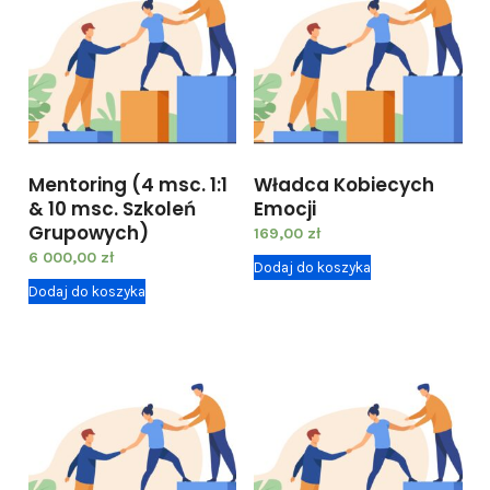
z
k
o
c
h
a
Mentoring (4 msc. 1:1
Władca Kobiecych
j
& 10 msc. Szkoleń
Emocji
J
Grupowych)
169,00
zł
ą
6 000,00
zł
Dodaj do koszyka
V
Dodaj do koszyka
I
P
W
(
P
R