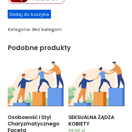
i
Dodaj do koszyka
l
Kategoria:
Bez kategorii
o
ś
Podobne produkty
ć
S
e
k
s
B
e
z
O
Osobowość i Styl
SEKSUALNA ŻĄDZA
g
Charyzmatycznego
KOBIETY
r
Faceta
99,00
zł