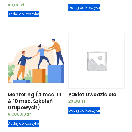
a
99,00
zł
Dodaj do koszyka
n
Dodaj do koszyka
i
c
z
e
ń
V
I
P
+
Mentoring (4 msc. 1:1
Pakiet Uwodziciela
E
& 10 msc. Szkoleń
29,98
zł
m
Grupowych)
Dodaj do koszyka
o
6 000,00
zł
c
Dodaj do koszyka
j