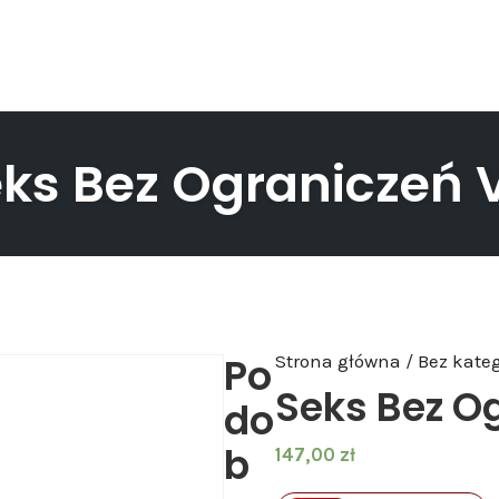
ks Bez Ograniczeń 
Po
Strona główna
/
Bez kateg
Seks Bez O
do
b
147,00
zł