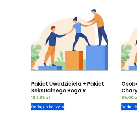
Pakiet Uwodziciela + Pakiet
Osobo
Seksualnego Boga R
Char
124,93
zł
99,00
z
Dodaj do koszyka
Dodaj d